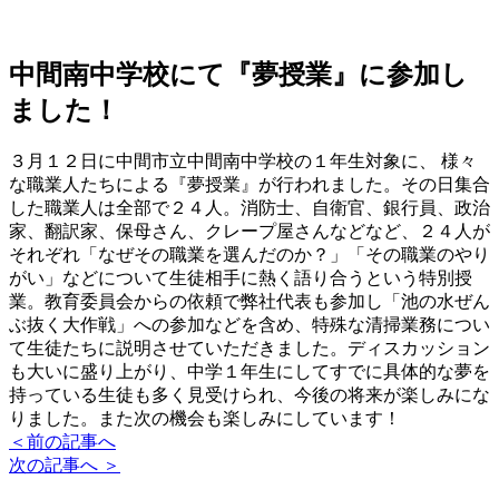
中間南中学校にて『夢授業』に参加し
ました！
３月１２日に中間市立中間南中学校の１年生対象に、 様々
な職業人たちによる『夢授業』が行われました。その日集合
した職業人は全部で２４人。消防士、自衛官、銀行員、政治
家、翻訳家、保母さん、クレープ屋さんなどなど、２４人が
それぞれ「なぜその職業を選んだのか？」「その職業のやり
がい」などについて生徒相手に熱く語り合うという特別授
業。教育委員会からの依頼で弊社代表も参加し「池の水ぜん
ぶ抜く大作戦」への参加などを含め、特殊な清掃業務につい
て生徒たちに説明させていただきました。ディスカッション
も大いに盛り上がり、中学１年生にしてすでに具体的な夢を
持っている生徒も多く見受けられ、今後の将来が楽しみにな
りました。また次の機会も楽しみにしています！
＜
前の記事へ
次の記事へ
＞